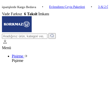
•
Evlendiren Çeyiz Paketleri
•
3 Al 2 Öde
•
şlerde Kargo Bedava
Vade Farksız
6 Taksit
İmkanı
Menü
Pişirme
Pişirme