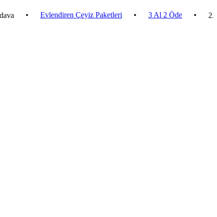
•
Evlendiren Çeyiz Paketleri
•
3 Al 2 Öde
•
2.500 ₺ v