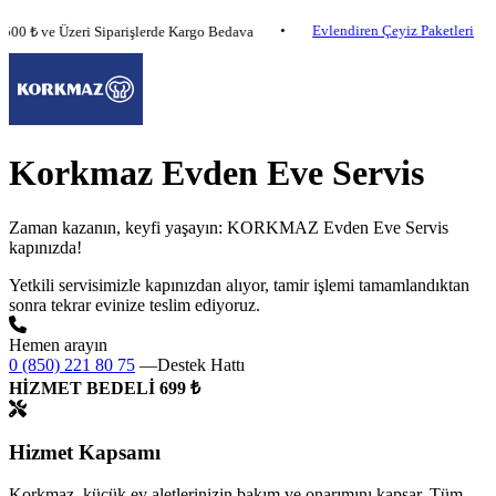
•
Evlendiren Çeyiz Paketleri
500 ₺ ve Üzeri Siparişlerde Kargo Bedava
Korkmaz Evden Eve Servis
Zaman kazanın, keyfi yaşayın: KORKMAZ Evden Eve Servis
kapınızda!
Yetkili servisimizle kapınızdan alıyor, tamir işlemi tamamlandıktan
sonra tekrar evinize teslim ediyoruz.
Hemen arayın
0 (850) 221 80 75
—Destek Hattı
HİZMET BEDELİ 699 ₺
Hizmet Kapsamı
Korkmaz, küçük ev aletlerinizin bakım ve onarımını kapsar. Tüm