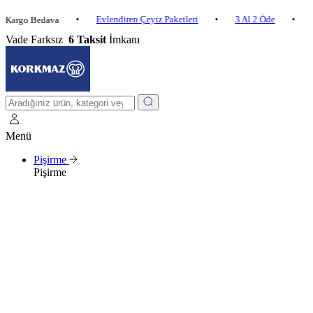
•
Evlendiren Çeyiz Paketleri
•
3 Al 2 Öde
•
go Bedava
2.500 
Vade Farksız
6 Taksit
İmkanı
Menü
Pişirme
Pişirme