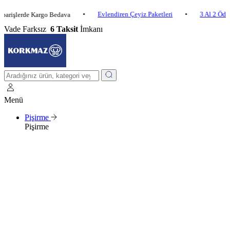
•
Evlendiren Çeyiz Paketleri
•
3 Al 2 Öde
•
erde Kargo Bedava
Vade Farksız
6 Taksit
İmkanı
Menü
Pişirme
Pişirme