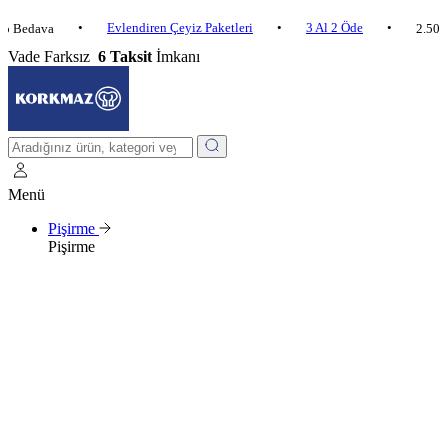
•
Evlendiren Çeyiz Paketleri
•
3 Al 2 Öde
•
dava
2.500 ₺ ve Ü
Vade Farksız
6 Taksit
İmkanı
Menü
Pişirme
Pişirme