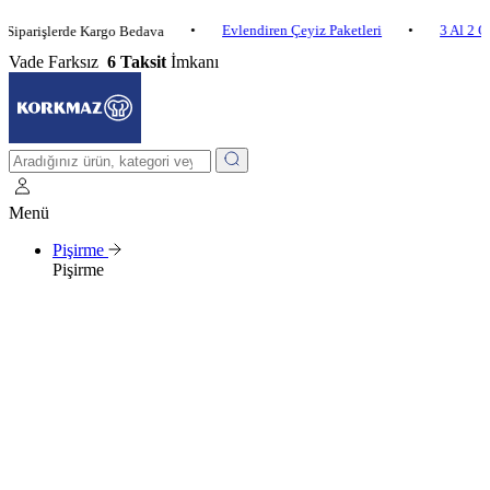
•
Evlendiren Çeyiz Paketleri
•
3 Al 2 Öde
•
şlerde Kargo Bedava
Vade Farksız
6 Taksit
İmkanı
Menü
Pişirme
Pişirme