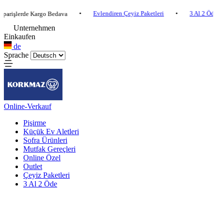
•
Evlendiren Çeyiz Paketleri
•
3 Al 2 Öde
•
erde Kargo Bedava
Unternehmen
Einkaufen
de
Sprache
Online-Verkauf
Pişirme
Küçük Ev Aletleri
Sofra Ürünleri
Mutfak Gereçleri
Online Özel
Outlet
Çeyiz Paketleri
3 Al 2 Öde