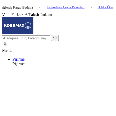
•
Evlendiren Çeyiz Paketleri
•
3 Al 2 Öde
•
erde Kargo Bedava
Vade Farksız
6 Taksit
İmkanı
Menü
Pişirme
Pişirme