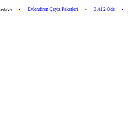
•
Evlendiren Çeyiz Paketleri
•
3 Al 2 Öde
•
2.500 ₺ 