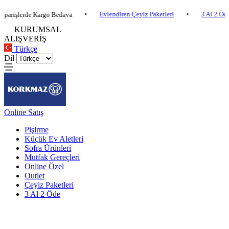
•
Evlendiren Çeyiz Paketleri
•
3 Al 2 Öde
•
erde Kargo Bedava
KURUMSAL
ALIŞVERİŞ
Türkçe
Dil
Online Satış
Pişirme
Küçük Ev Aletleri
Sofra Ürünleri
Mutfak Gereçleri
Online Özel
Outlet
Çeyiz Paketleri
3 Al 2 Öde