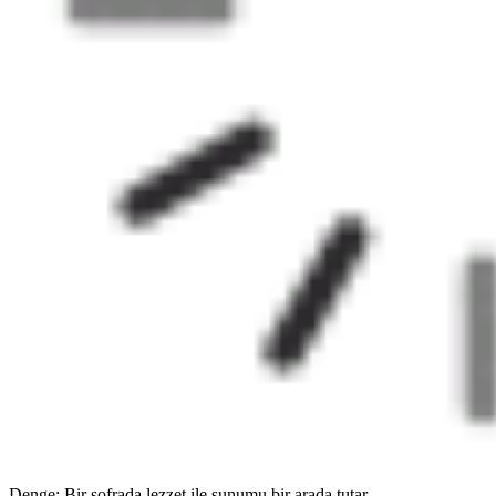
Denge; Bir sofrada lezzet ile sunumu bir arada tutar.