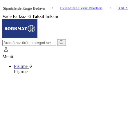
•
Evlendiren Çeyiz Paketleri
•
3 Al 2 Öde
işlerde Kargo Bedava
Vade Farksız
6 Taksit
İmkanı
Menü
Pişirme
Pişirme