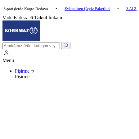
•
Evlendiren Çeyiz Paketleri
•
3 Al 2 Öde
işlerde Kargo Bedava
Vade Farksız
6 Taksit
İmkanı
Menü
Pişirme
Pişirme