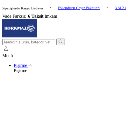
•
Evlendiren Çeyiz Paketleri
•
3 Al 2 Öde
•
şlerde Kargo Bedava
Vade Farksız
6 Taksit
İmkanı
Menü
Pişirme
Pişirme