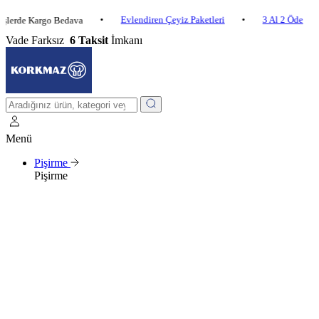
•
Evlendiren Çeyiz Paketleri
•
3 Al 2 Öde
•
 Kargo Bedava
2.
Vade Farksız
6 Taksit
İmkanı
Menü
Pişirme
Pişirme