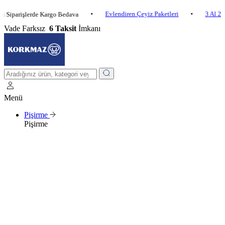
•
Evlendiren Çeyiz Paketleri
•
3 Al 2 Öde
rişlerde Kargo Bedava
Vade Farksız
6 Taksit
İmkanı
Menü
Pişirme
Pişirme