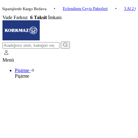
•
Evlendiren Çeyiz Paketleri
•
3 Al 2 Öde
•
işlerde Kargo Bedava
Vade Farksız
6 Taksit
İmkanı
Menü
Pişirme
Pişirme