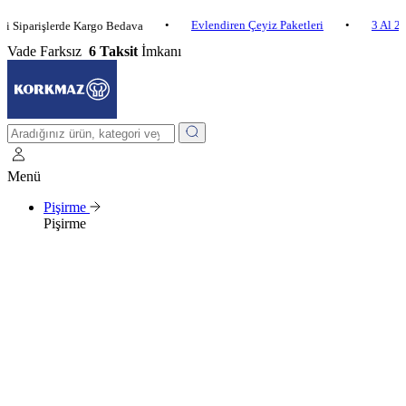
•
Evlendiren Çeyiz Paketleri
•
3 Al 2 Öde
işlerde Kargo Bedava
Vade Farksız
6 Taksit
İmkanı
Menü
Pişirme
Pişirme