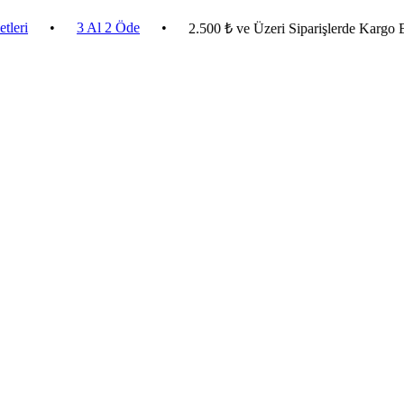
•
3 Al 2 Öde
•
2.500 ₺ ve Üzeri Siparişlerde Kargo Bedava