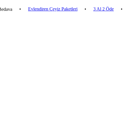
•
Evlendiren Çeyiz Paketleri
•
3 Al 2 Öde
•
2.500 ₺ 