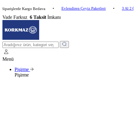
•
Evlendiren Çeyiz Paketleri
•
3 Al 2 Öde
•
şlerde Kargo Bedava
Vade Farksız
6 Taksit
İmkanı
Menü
Pişirme
Pişirme