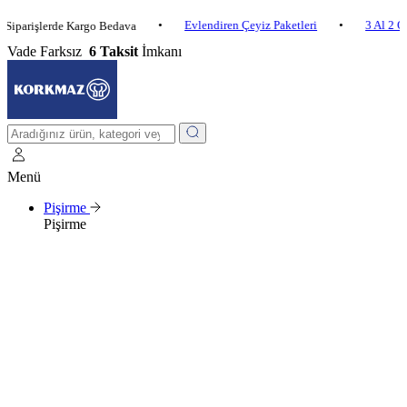
•
Evlendiren Çeyiz Paketleri
•
3 Al 2 Öde
•
şlerde Kargo Bedava
Vade Farksız
6 Taksit
İmkanı
Menü
Pişirme
Pişirme