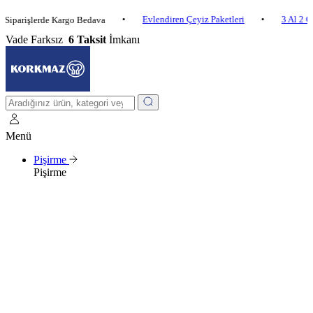
•
Evlendiren Çeyiz Paketleri
•
3 Al 2 Öde
•
şlerde Kargo Bedava
Vade Farksız
6 Taksit
İmkanı
Menü
Pişirme
Pişirme