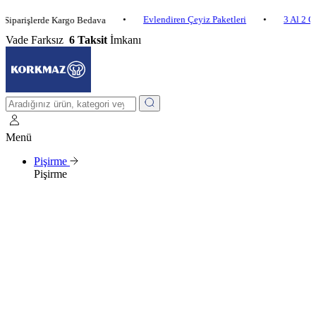
•
Evlendiren Çeyiz Paketleri
•
3 Al 2 Öde
•
şlerde Kargo Bedava
Vade Farksız
6 Taksit
İmkanı
Menü
Pişirme
Pişirme