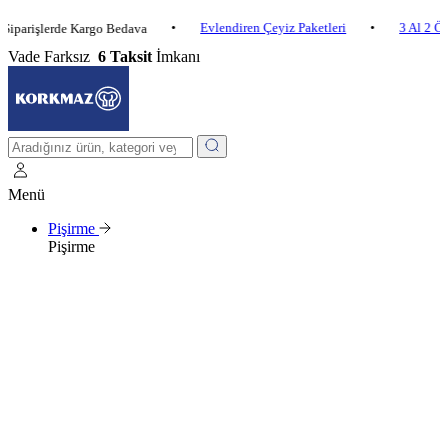
•
Evlendiren Çeyiz Paketleri
•
3 Al 2 Öde
•
şlerde Kargo Bedava
Vade Farksız
6 Taksit
İmkanı
Menü
Pişirme
Pişirme