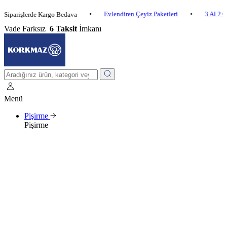
•
Evlendiren Çeyiz Paketleri
•
3 Al 2 Öde
•
işlerde Kargo Bedava
Vade Farksız
6 Taksit
İmkanı
Menü
Pişirme
Pişirme