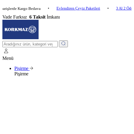
•
Evlendiren Çeyiz Paketleri
•
3 Al 2 Öde
•
rde Kargo Bedava
Vade Farksız
6 Taksit
İmkanı
Menü
Pişirme
Pişirme