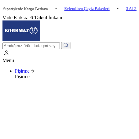
•
Evlendiren Çeyiz Paketleri
•
3 Al 2 Öde
işlerde Kargo Bedava
Vade Farksız
6 Taksit
İmkanı
Menü
Pişirme
Pişirme