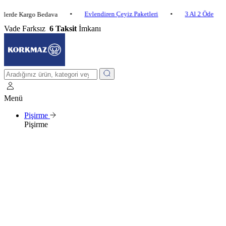
•
Evlendiren Çeyiz Paketleri
•
3 Al 2 Öde
•
 Kargo Bedava
2.
Vade Farksız
6 Taksit
İmkanı
Menü
Pişirme
Pişirme