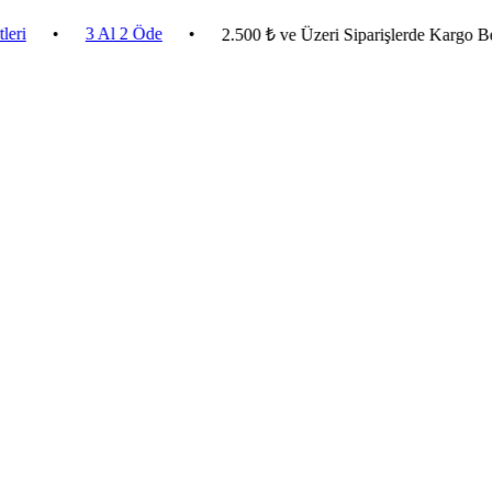
•
3 Al 2 Öde
•
2.500 ₺ ve Üzeri Siparişlerde Kargo Bedava