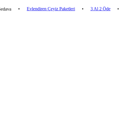
•
Evlendiren Çeyiz Paketleri
•
3 Al 2 Öde
•
2.500 ₺ 