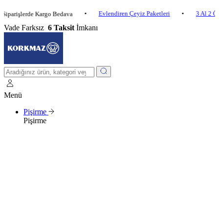
•
Evlendiren Çeyiz Paketleri
•
3 Al 2 Öde
rişlerde Kargo Bedava
Vade Farksız
6 Taksit
İmkanı
Menü
Pişirme
Pişirme