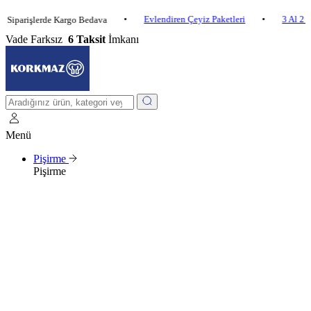
•
Evlendiren Çeyiz Paketleri
•
3 Al 2 Öde
işlerde Kargo Bedava
Vade Farksız
6 Taksit
İmkanı
Menü
Pişirme
Pişirme