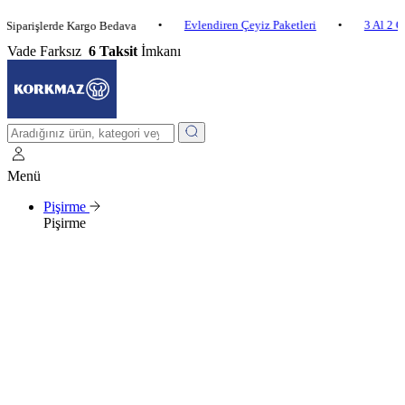
•
Evlendiren Çeyiz Paketleri
•
3 Al 2 Öde
•
işlerde Kargo Bedava
Vade Farksız
6 Taksit
İmkanı
Menü
Pişirme
Pişirme