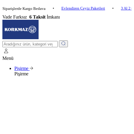
•
Evlendiren Çeyiz Paketleri
•
3 Al 2 Öde
•
işlerde Kargo Bedava
Vade Farksız
6 Taksit
İmkanı
Menü
Pişirme
Pişirme