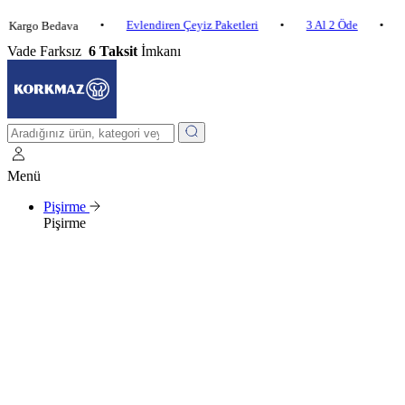
•
Evlendiren Çeyiz Paketleri
•
3 Al 2 Öde
•
o Bedava
2.500 ₺ 
Vade Farksız
6 Taksit
İmkanı
Menü
Pişirme
Pişirme