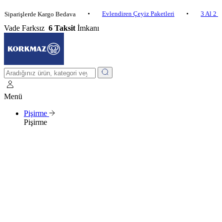
•
Evlendiren Çeyiz Paketleri
•
3 Al 2 Öde
•
şlerde Kargo Bedava
Vade Farksız
6 Taksit
İmkanı
Menü
Pişirme
Pişirme