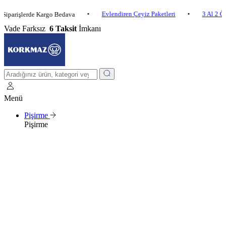
•
Evlendiren Çeyiz Paketleri
•
3 Al 2 Öde
•
şlerde Kargo Bedava
Vade Farksız
6 Taksit
İmkanı
Menü
Pişirme
Pişirme