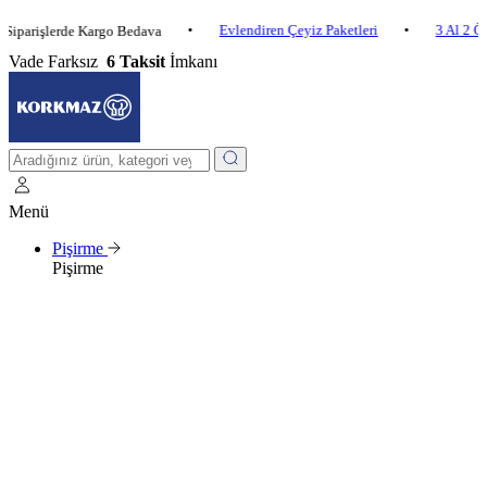
•
Evlendiren Çeyiz Paketleri
•
3 Al 2 Öde
•
şlerde Kargo Bedava
Vade Farksız
6 Taksit
İmkanı
Menü
Pişirme
Pişirme