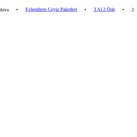
•
Evlendiren Çeyiz Paketleri
•
3 Al 2 Öde
•
2.500 ₺ v