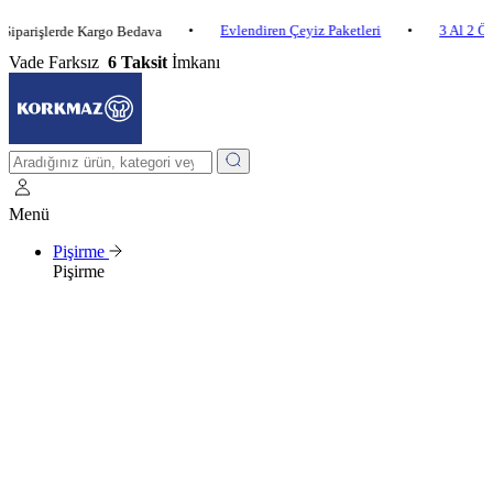
•
Evlendiren Çeyiz Paketleri
•
3 Al 2 Öde
•
şlerde Kargo Bedava
Vade Farksız
6 Taksit
İmkanı
Menü
Pişirme
Pişirme