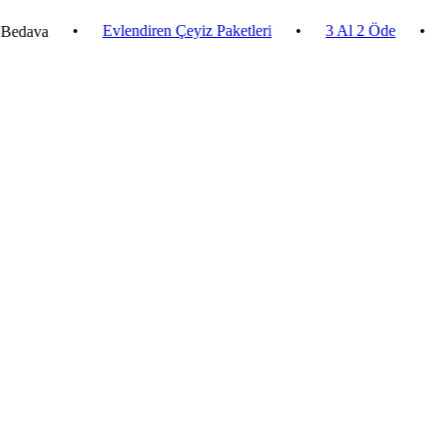
•
Evlendiren Çeyiz Paketleri
•
3 Al 2 Öde
•
2.500 ₺