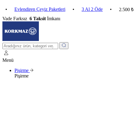
Evlendiren Çeyiz Paketleri
•
3 Al 2 Öde
•
2.500 ₺ ve Üz
Vade Farksız
6 Taksit
İmkanı
Menü
Pişirme
Pişirme