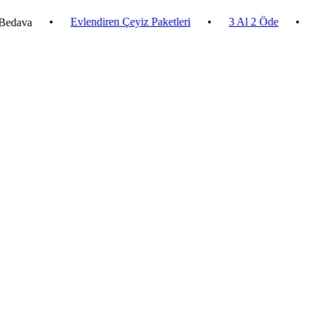
•
Evlendiren Çeyiz Paketleri
•
3 Al 2 Öde
•
2.500 ₺