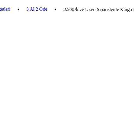
•
3 Al 2 Öde
•
2.500 ₺ ve Üzeri Siparişlerde Kargo Bedava