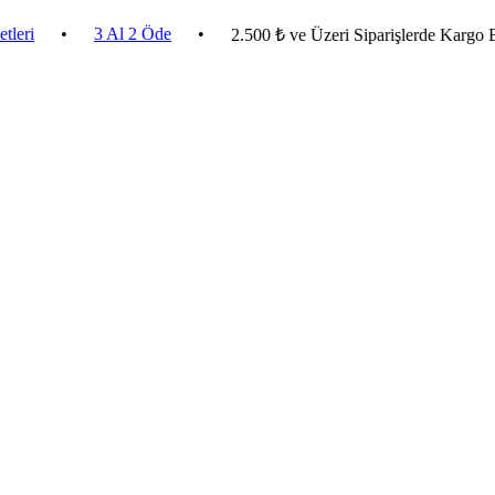
•
3 Al 2 Öde
•
2.500 ₺ ve Üzeri Siparişlerde Kargo Bedava