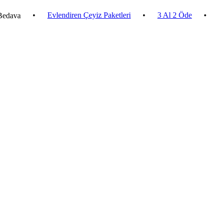
•
Evlendiren Çeyiz Paketleri
•
3 Al 2 Öde
•
2.500 ₺ 