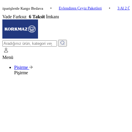
•
Evlendiren Çeyiz Paketleri
•
3 Al 2 Öde
•
lerde Kargo Bedava
Vade Farksız
6 Taksit
İmkanı
Menü
Pişirme
Pişirme