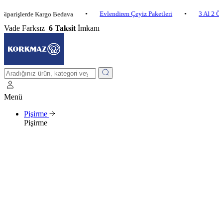
•
Evlendiren Çeyiz Paketleri
•
3 Al 2 Öde
•
şlerde Kargo Bedava
Vade Farksız
6 Taksit
İmkanı
Menü
Pişirme
Pişirme