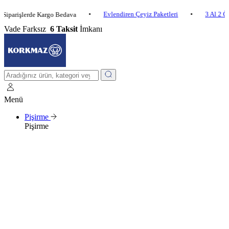
•
Evlendiren Çeyiz Paketleri
•
3 Al 2 Öde
•
şlerde Kargo Bedava
Vade Farksız
6 Taksit
İmkanı
Menü
Pişirme
Pişirme