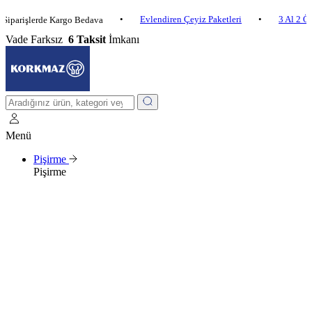
•
Evlendiren Çeyiz Paketleri
•
3 Al 2 Öde
•
şlerde Kargo Bedava
Vade Farksız
6 Taksit
İmkanı
Menü
Pişirme
Pişirme