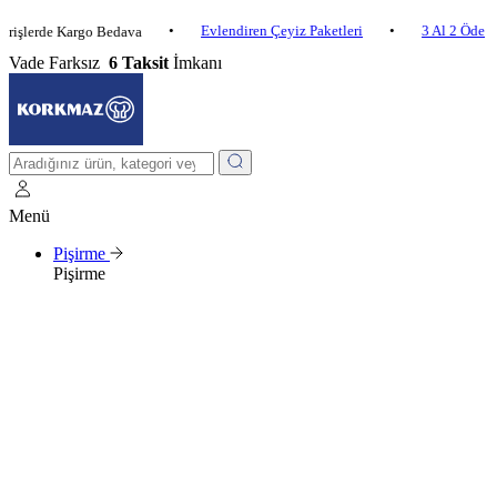
•
Evlendiren Çeyiz Paketleri
•
3 Al 2 Öde
•
rde Kargo Bedava
Vade Farksız
6 Taksit
İmkanı
Menü
Pişirme
Pişirme