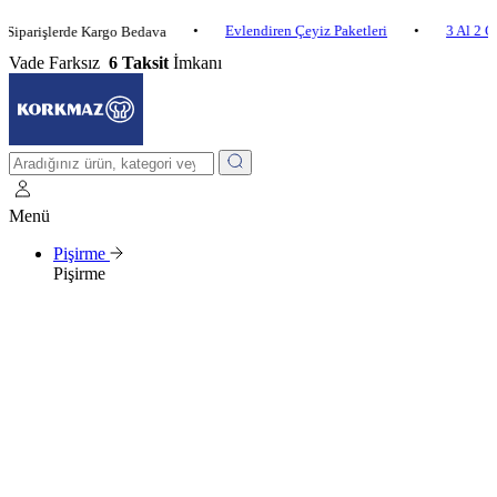
•
Evlendiren Çeyiz Paketleri
•
3 Al 2 Öde
•
şlerde Kargo Bedava
Vade Farksız
6 Taksit
İmkanı
Menü
Pişirme
Pişirme